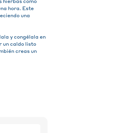
as hierbas como
una hora. Este
reciendo una
ala y congélala en
 un caldo listo
ambién creas un