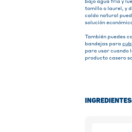
bajo agua fría y l
tomillo o laurel, y
caldo natural pued
solución económica
También puedes con
bandejas para
cubi
para usar cuando lo
producto casero sa
INGREDIENTES