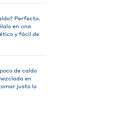
aldo? Perfecto.
élalo en una
tico y fácil de
poco de caldo
mezclada en
tomar justo lo