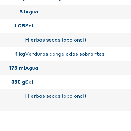
3
l
Agua
1
CS
Sal
Hierbas secas (opcional)
1
kg
Verduras congeladas sobrantes
175
ml
Agua
350
g
Sal
Hierbas secas (opcional)