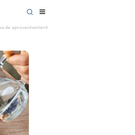
®
na de aprovechamiento | Albal