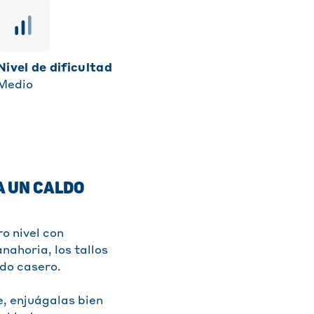
Nivel de dificultad
Medio
A UN CALDO
o nivel con
nahoria, los tallos
ldo casero.
e, enjuágalas bien