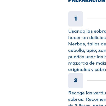
PREPARACIÓN
1
Usando las sobra
hacer un delicios
hierbas, tallos d
cebolla, apio, za
puedes usar las h
mazorca de maíz,
originales y sabr
2
Recoge las verdu
sobras. Recomen
de 3 litros, para