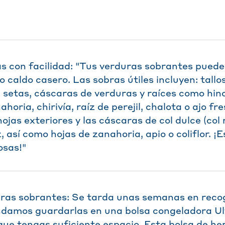
s con facilidad: "Tus verduras sobrantes pued
o caldo casero. Las sobras útiles incluyen: tallo
e setas, cáscaras de verduras y raíces como hino
nahoria, chirivía, raíz de perejil, chalota o ajo f
ojas exteriores y las cáscaras de col dulce (col 
 así como hojas de zanahoria, apio o coliflor. ¡
osas!"
ras sobrantes: Se tarda unas semanas en recog
damos guardarlas en una bolsa congeladora Ul
 que tengas suficiente espacio. Esta bolsa de he