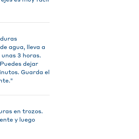
rduras
de agua, lleva a
e unas 3 horas.
 Puedes dejar
inutos. Guarda el
te."
uras en trozos.
ente y luego