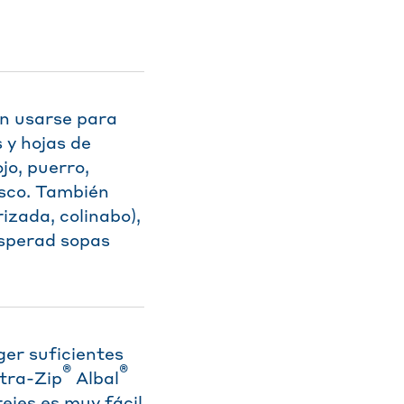
en usarse para
s y hojas de
jo, puerro,
resco. También
rizada, colinabo),
Esperad sopas
er suficientes
®
®
tra-Zip
Albal
rejes es muy fácil