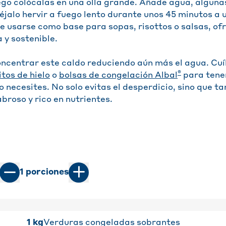
uego colócalas en una olla grande. Añade agua, algun
 déjalo hervir a fuego lento durante unos 45 minutos a 
e usarse como base para sopas, risottos o salsas, of
 y sostenible.
centrar este caldo reduciendo aún más el agua. Cuíl
®
tos de hielo
o
b
olsas de congelación Albal
para tener
 necesites. No solo evitas el desperdicio, sino que t
broso y rico en nutrientes.
1
porciones
1
kg
Verduras congeladas sobrantes