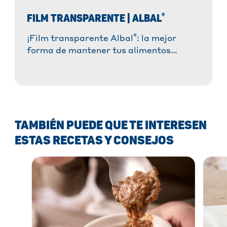
®
FILM TRANSPARENTE | ALBAL
®
¡Film transparente Albal
: la mejor
forma de mantener tus alimentos
frescos durante más tiempo! ✓ Se
adhiere fácilmente y protege con
®
suavidad ✓ Sistema
Easy-Cut para
cortarlo sin esfuerzo » ¡Descúbrelo
ahora!
TAMBIÉN PUEDE QUE TE INTERESEN
ESTAS RECETAS Y CONSEJOS