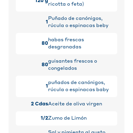
120
g
ricotta o feta)
Puñado de canónigos,
1
rúcula o espinacas beby
habas frescas
80
desgranadas
guisantes frescos o
80
congelados
puñados de canónigos,
1
rúcula o espinacas baby
2
Cdas
Aceite de oliva virgen
1/2
Zumo de Limón
Sal y pimienta al gusto