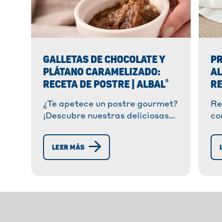
GALLETAS DE CHOCOLATE Y
PR
PLÁTANO CARAMELIZADO:
AL
®
RECETA DE POSTRE | ALBAL
RE
¿Te apetece un postre gourmet?
Re
¡Descubre nuestras deliciosas
co
galletas de chocolate y plátano
ca
caramelizado, listas en 20
co
LEER MÁS
minutos!
en