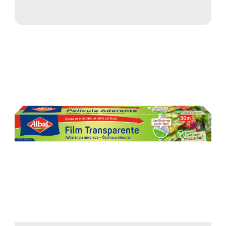
todoterreno ideal para la cocina y para
el día a día. Estas bolsas son versátiles,
resistentes al desgarro, a prueba de
fugas y sostenibles, lo que las convierte
en una alternativa práctica y
reutilizable para cualquier ocasión.