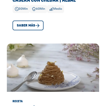
CASERA CON CHÉDAR | ALBAL®
30
Min
60
Min
Medio
SABER MÁS
RECETA