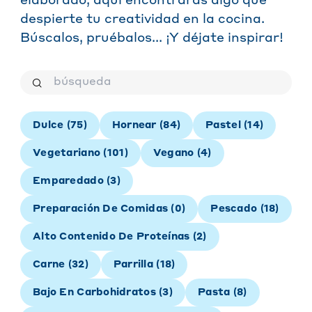
elaborado, aquí encontrarás algo que
despierte tu creatividad en la cocina.
Búscalos, pruébalos... ¡Y déjate inspirar!
Dulce
(
75
)
Hornear
(
84
)
Pastel
(
14
)
Vegetariano
(
101
)
Vegano
(
4
)
Emparedado
(
3
)
Preparación De Comidas
(
0
)
Pescado
(
18
)
Alto Contenido De Proteínas
(
2
)
Carne
(
32
)
Parrilla
(
18
)
Bajo En Carbohidratos
(
3
)
Pasta
(
8
)