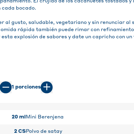
añamiento. El crujido de los cacahuetes tostados y l
n cada bocado.
r al gusto, saludable, vegetariano y sin renunciar al 
comida rápida también puede rimar con refinamiento
 esta explosión de sabores y date un capricho con un v
1
porciones
20
ml
Mini Berenjena
2
CS
Polvo de satay