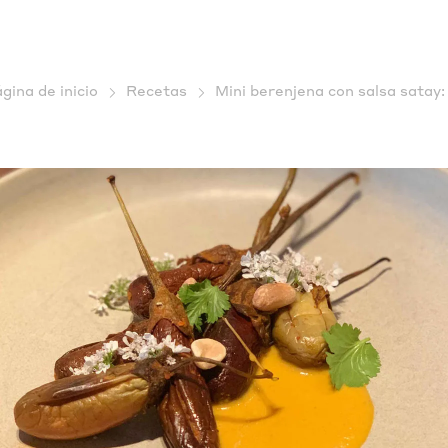
gina de inicio
Recetas
Mini berenjena con salsa satay: 