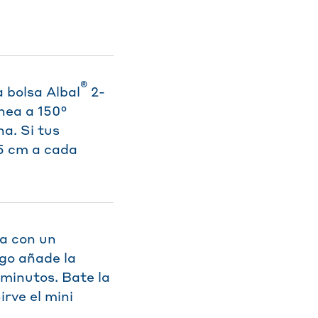
®
 bolsa Albal
2-
nea a 150°
a. Si tus
5 cm a cada
da con un
ego añade la
 minutos. Bate la
irve el mini