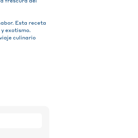
a frescura del
sabor. Esta receta
 y exotismo.
iaje culinario