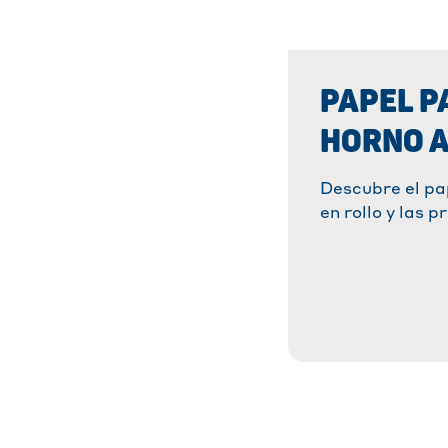
PAPEL P
HORNO 
Descubre el pa
en rollo y las 
papel para hor
¡Prepara tus r
sin esfuerzo, s
y con un result