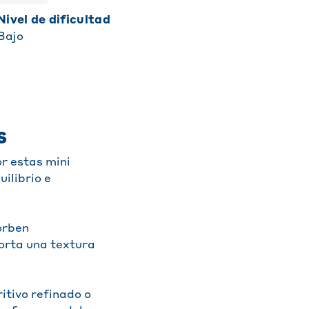
Nivel de dificultad
Bajo
S
or estas mini
ilibrio e
orben
orta una textura
itivo refinado o