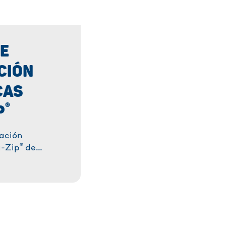
E
CIÓN
CAS
®
P
ación
®
a-Zip
de
ión segura y
stentes y
ilizables y con
 ✓ Fabricadas
lástico
úbrelas ahora! »