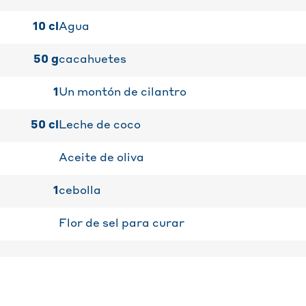
10
cl
Agua
50
g
cacahuetes
1
Un montón de cilantro
50
cl
Leche de coco
Aceite de oliva
1
cebolla
Flor de sel para curar