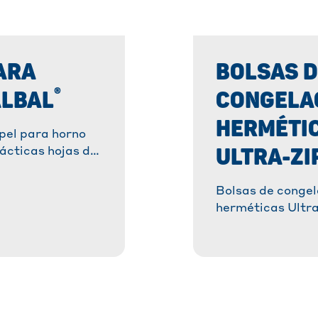
ARA
BOLSAS D
®
ALBAL
CONGELA
HERMÉTI
pel para horno
ULTRA-ZI
prácticas hojas de
®
no Albal
.
ecetas favoritas
Bolsas de congel
in que se peguen
herméticas Ultr
ado perfecto!
®
Albal
: congelac
práctica. ✓ Resi
duraderas ✓ Reut
cierre hermético
con un 35 % de p
reciclado. ¡Desc