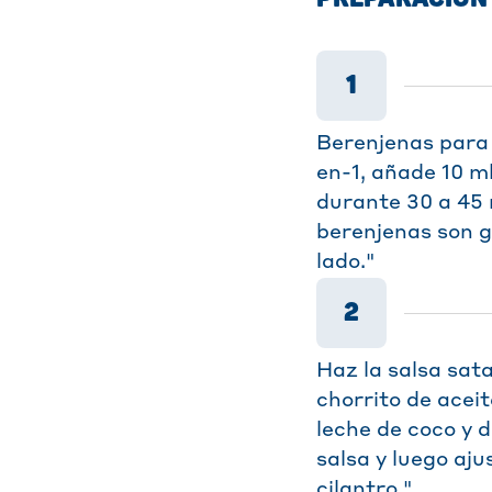
1
Berenjenas para 
en-1, añade 10 m
durante 30 a 45 
berenjenas son g
lado."
2
Haz la salsa sata
chorrito de aceit
leche de coco y 
salsa y luego aju
cilantro."