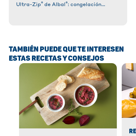
®
®
Ultra-Zip
de Albal
: congelación
segura y práctica. ✓ Resistentes y
duraderas ✓ Reutilizables y con cierre
hermético ✓ Fabricadas con un 35 % de
plástico reciclado. ¡Descúbrelas ahora!
» ¡Más información!
TAMBIÉN PUEDE QUE TE INTERESEN
ESTAS RECETAS Y CONSEJOS
RE