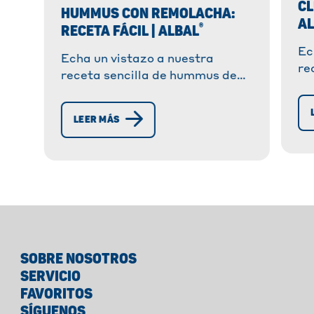
CL
HUMMUS CON REMOLACHA:
A
®
RECETA FÁCIL | ALBAL
Ec
Echa un vistazo a nuestra
re
receta sencilla de hummus de
cl
remolacha. Fácil de preparar,
de
perfecto para acompañar pita,
LEER MÁS
co
baguette o focaccia. ¡Sabor
ah
garantizado!
SOBRE NOSOTROS
SERVICIO
FAVORITOS
SÍGUENOS