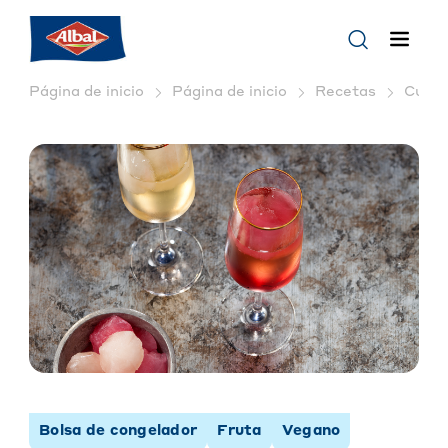
Página de inicio
Página de inicio
Recetas
Cubito
Bolsa de congelador
Fruta
Vegano