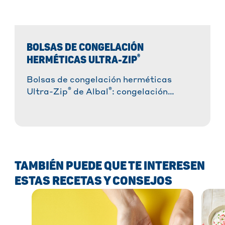
BOLSAS DE CONGELACIÓN
®
HERMÉTICAS ULTRA-ZIP
Bolsas de congelación herméticas
®
®
Ultra-Zip
de Albal
: congelación
segura y práctica. ✓ Resistentes y
duraderas ✓ Reutilizables y con cierre
hermético ✓ Fabricadas con un 35 % de
plástico reciclado. ¡Descúbrelas ahora!
» ¡Más información!
TAMBIÉN PUEDE QUE TE INTERESEN
ESTAS RECETAS Y CONSEJOS