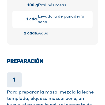
100
g
Pralinés rosas
Levadura de panadería
1
cda.
seca
2
cdas.
Agua
PREPARACIÓN
1
Para preparar la masa, mezcla la leche
templada, elqueso mascarpone, un
huevo, el azúcar, la sal y el extracto de