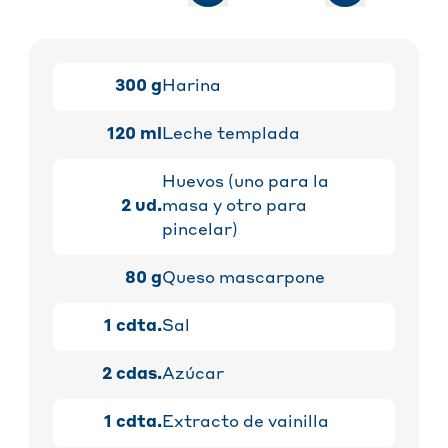
300
g
Harina
120
ml
Leche templada
Huevos (uno para la
2
ud.
masa y otro para
pincelar)
80
g
Queso mascarpone
1
cdta.
Sal
2
cdas.
Azúcar
1
cdta.
Extracto de vainilla