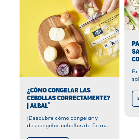
PA
SA
CO
Br
sa
pe
¿CÓMO CONGELAR LAS
re
CEBOLLAS CORRECTAMENTE?
en
®
| ALBAL
¡Descubre cómo congelar y
descongelar cebollas de forma
sencilla! Sigue nuestra guía