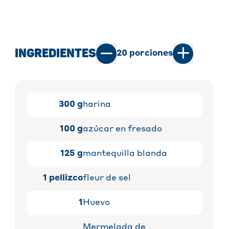
INGREDIENTES
20
porciones
300
g
harina
100
g
azúcar en fresado
125
g
mantequilla blanda
1
pellizco
fleur de sel
1
Huevo
Mermelada de