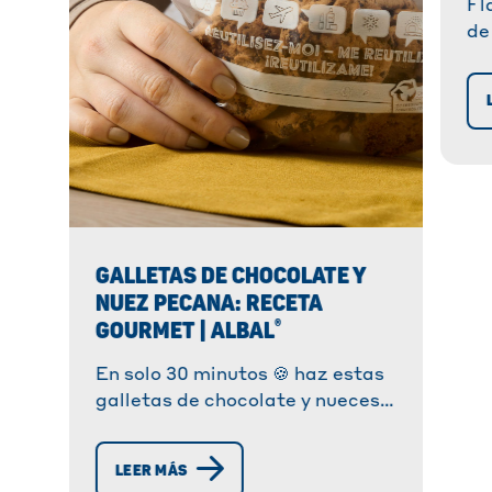
Fl
de
cr
cl
fr
pe
cu
GALLETAS DE CHOCOLATE Y
NUEZ PECANA: RECETA
®
GOURMET | ALBAL
En solo 30 minutos 🍪 haz estas
galletas de chocolate y nueces.
¡Descubre esta receta que se
adaptará a los amantes del
LEER MÁS
chocolate!