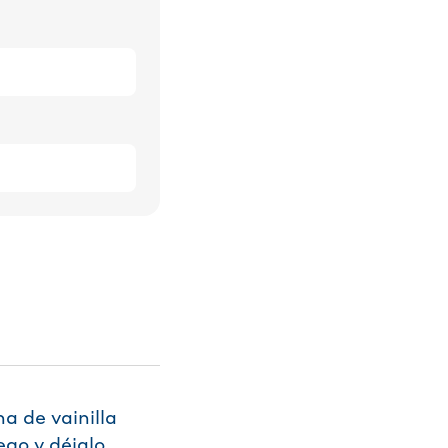
a de vainilla
ego y déjalo