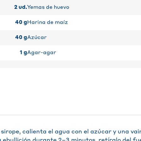
2
ud.
Yemas de huevo
40
g
Harina de maíz
40
g
Azúcar
1
g
Agar-agar
sirope, calienta el agua con el azúcar y una vain
a ebullición durante 2–3 minutos, retíralo del fu