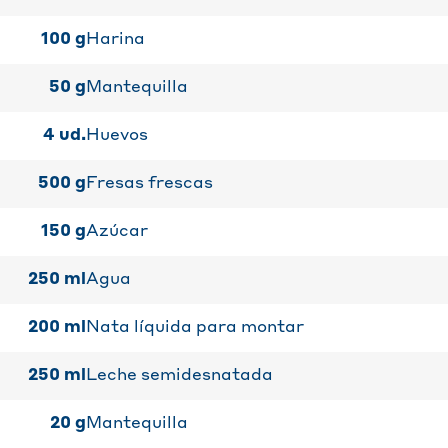
100
g
Harina
50
g
Mantequilla
4
ud.
Huevos
500
g
Fresas frescas
150
g
Azúcar
250
ml
Agua
200
ml
Nata líquida para montar
250
ml
Leche semidesnatada
20
g
Mantequilla