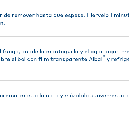
ar de remover hasta que espese. Hiérvelo 1 minu
n.
l fuego, añade la mantequilla y el agar-agar, me
®
ubre el bol con film transparente Albal
y refrig
 crema, monta la nata y mézclala suavemente c