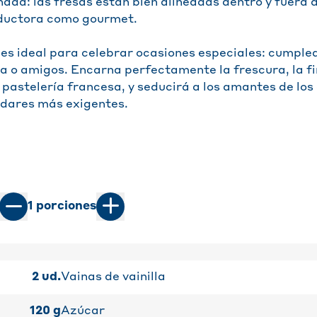
ada: las fresas están bien alineadas dentro y fuera d
ductora como gourmet.
 es ideal para celebrar ocasiones especiales: cumple
a o amigos. Encarna perfectamente la frescura, la fi
 pastelería francesa, y seducirá a los amantes de los
adares más exigentes.
1
porciones
2
ud.
Vainas de vainilla
120
g
Azúcar