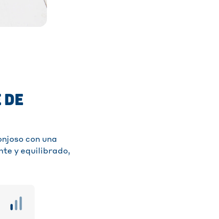
 DE
onjoso con una
nte y equilibrado,