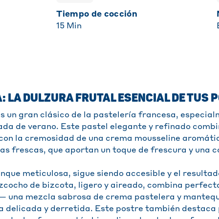
Tiempo de cocción
15
Min
: LA DULZURA FRUTAL ESENCIAL DE TUS 
es un gran clásico de la pastelería francesa, especi
da de verano. Este pastel elegante y refinado combin
con la cremosidad de una crema mousseline aromática
as frescas, que aportan un toque de frescura y una cod
nque meticulosa, sigue siendo accesible y el resulta
izcocho de bizcota, ligero y aireado, combina perfec
— una mezcla sabrosa de crema pastelera y mantequ
a delicada y derretida. Este postre también destaca 