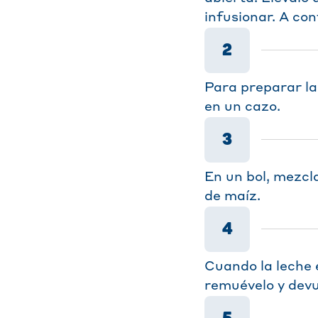
infusionar. A con
2
Para preparar la 
en un cazo.
3
En un bol, mezcl
de maíz.
4
Cuando la leche 
remuévelo y devu