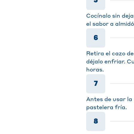
5
Cocínalo sin dej
el sabor a almidó
6
Retira el cazo de
déjalo enfriar. C
horas.
7
Antes de usar la
pastelera fría.
8