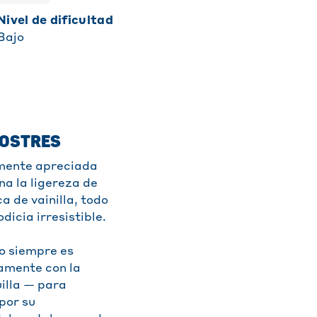
Nivel de dificultad
Bajo
POSTRES
almente apreciada
a la ligereza de
 de vainilla, todo
icia irresistible.
do siempre es
tamente con la
illa — para
por su