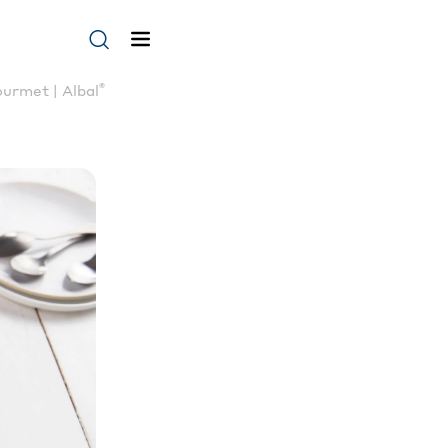
®
ourmet | Albal