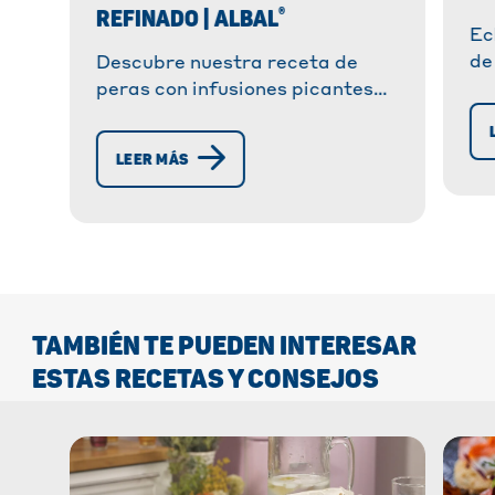
®
REFINADO | ALBAL
Ec
de
Descubre nuestra receta de
cí
peras con infusiones picantes
pe
en vino tinto. Un postre elegante
in
y fácil de preparar, perfecto
LEER MÁS
para comidas de otoño o
invierno.
TAMBIÉN TE PUEDEN INTERESAR
ESTAS RECETAS Y CONSEJOS