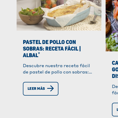
PASTEL DE POLLO CON
SOBRAS: RECETA FÁCIL |
®
ALBAL
CA
Descubre nuestra receta fácil
G
de pastel de pollo con sobras:
DI
rápido, sabroso y perfecto para
aprovechar los restos de pollo.
De
LEER MÁS
¡Listo para cocinar y disfrutar!
fá
cu
cr
ap