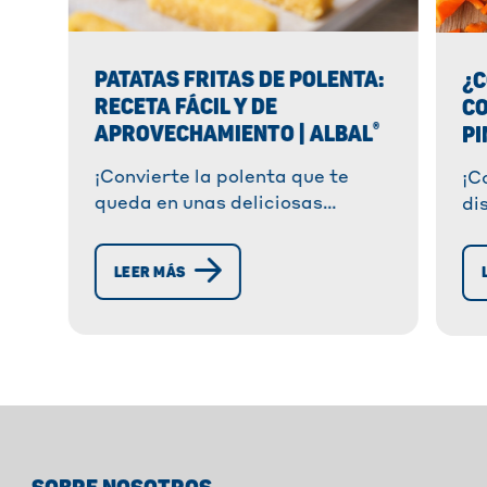
PATATAS FRITAS DE POLENTA:
¿
RECETA FÁCIL Y DE
C
®
APROVECHAMIENTO | ALBAL
PI
¡Convierte la polenta que te
¡C
queda en unas deliciosas
di
patatas fritas! Sencillo, rápido
co
y sabroso. Echa un vistazo a
ex
LEER MÁS
esta receta y reduce el
da
desperdicio de alimentos.
co