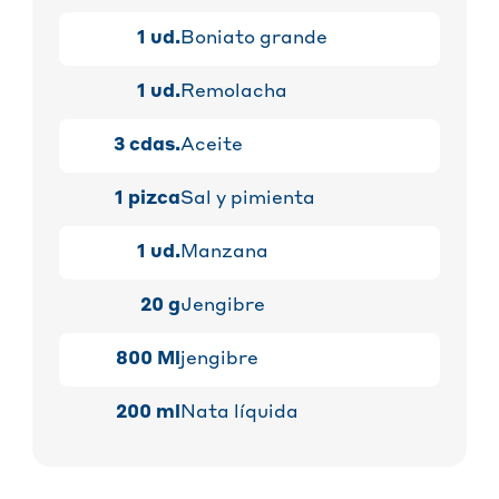
1
ud.
Boniato grande
1
ud.
Remolacha
3
cdas.
Aceite
1
pizca
Sal y pimienta
1
ud.
Manzana
20
g
Jengibre
800
Ml
jengibre
200
ml
Nata líquida