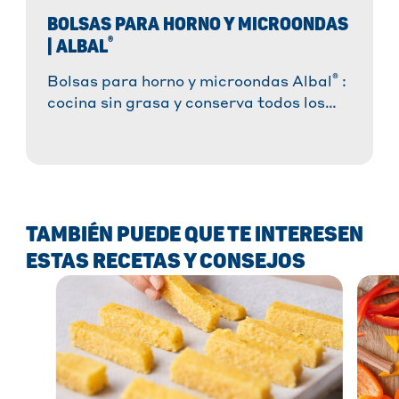
BOLSAS PARA HORNO Y MICROONDAS
®
| ALBAL
®
Bolsas para horno y microondas Albal
:
cocina sin grasa y conserva todos los
nutrientes, tanto en el horno como en el
®
microondas ✓ Válvula OptiVit
✓ Lado
frío para una extracción fácil y segura »
¡Pruébalas ahora!
TAMBIÉN PUEDE QUE TE INTERESEN
ESTAS RECETAS Y CONSEJOS