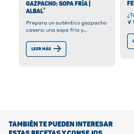
FE
GAZPACHO: SOPA FRÍA |
®
ALBAL
¿T
🍹
Prepara un auténtico gazpacho
cu
casero: una sopa fría y
an
refrescante, perfecta para el
¡r
verano. ¡Sencillo, rápido y ideal
LEER MÁS
pr
para comidas ligeras!
TAMBIÉN TE PUEDEN INTERESAR
ESTAS RECETAS Y CONSEJOS