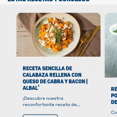
RECETA SENCILLA DE
CALABAZA RELLENA CON
QUESO DE CABRA Y BACON |
®
ALBAL
RE
PO
¡Descubre nuestra
DE
reconfortante receta de
calabaza rellena de queso de
Co