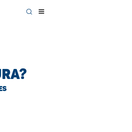
URA?
ES