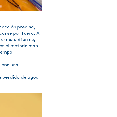
cocción precisa,
carse por fuera. Al
 forma uniforme,
e es el método más
tiempo.
tiene una
de pérdida de agua