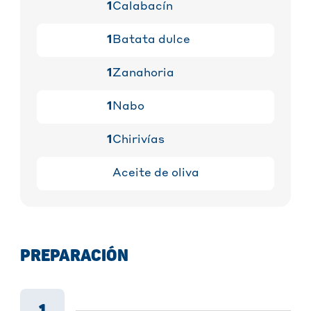
1
Calabacín
1
Batata dulce
1
Zanahoria
1
Nabo
1
Chirivías
Aceite de oliva
PREPARACIÓN
1