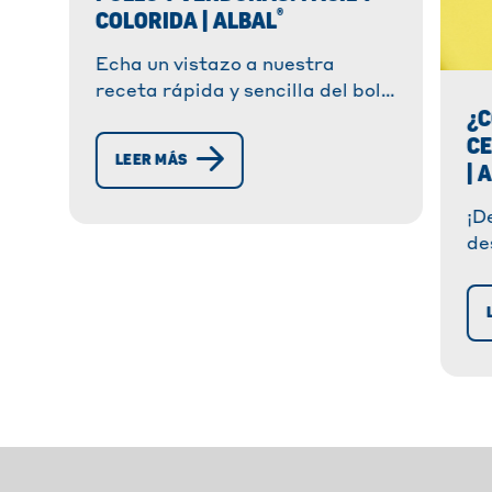
®
COLORIDA | ALBAL
Echa un vistazo a nuestra
receta rápida y sencilla del bol
¿C
Oriental de Buda. Un plato
C
crujiente, sabroso y saludable,
LEER MÁS
| 
con verduras y cereales.
¡D
de
se
an
co
ti
cu