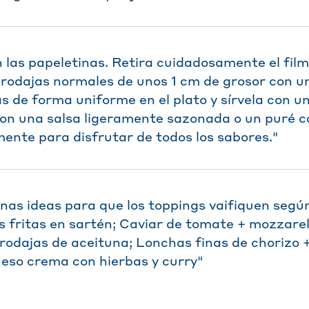
n las papeletinas. Retira cuidadosamente el fil
 rodajas normales de unos 1 cm de grosor con un 
as de forma uniforme en el plato y sírvela con 
con una salsa ligeramente sazonada o un puré 
ente para disfrutar de todos los sabores."
unas ideas para que los toppings vaifiquen segú
 fritas en sartén; Caviar de tomate + mozzarel
odajas de aceituna; Lonchas finas de chorizo +
ueso crema con hierbas y curry"