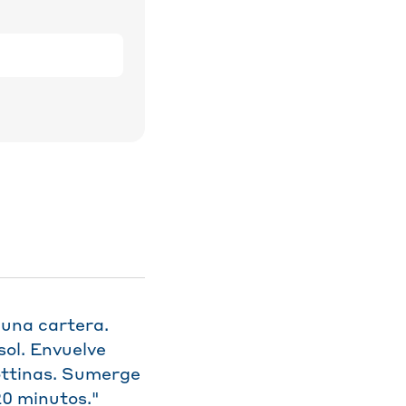
 una cartera.
ol. Envuelve
ottinas. Sumerge
20 minutos."