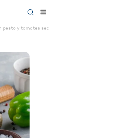
®
on pesto y tomates secos | Albal