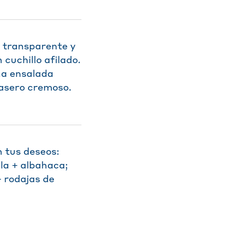
m transparente y
cuchillo afilado.
una ensalada
casero cremoso.
n tus deseos:
la + albahaca;
 rodajas de