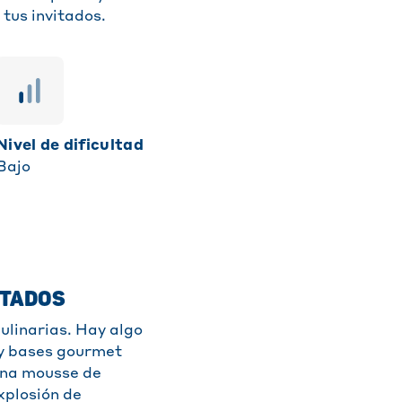
tus invitados.
Nivel de dificultad
Bajo
ITADOS
ulinarias. Hay algo
– y bases gourmet
una mousse de
xplosión de