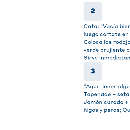
2
Cata: "Vacía bie
luego córtate en
Coloca las rodaj
verde crujiente 
Sirve inmediatam
3
"Aquí tienes alg
Tapenade + setas
Jamón curado + r
higos y peras; Q