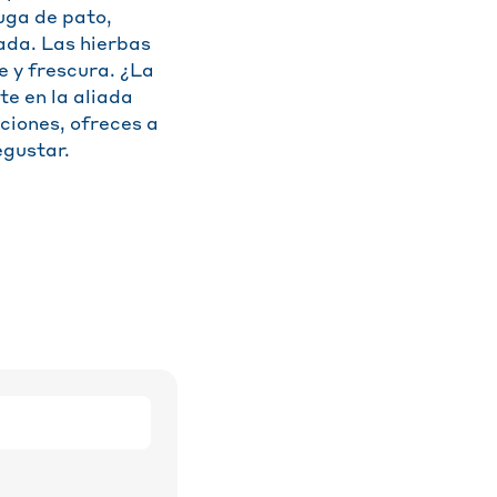
uga de pato,
lada. Las hierbas
e y frescura. ¿La
te en la aliada
ciones, ofreces a
egustar.