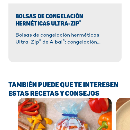
BOLSAS DE CONGELACIÓN
®
HERMÉTICAS ULTRA-ZIP
Bolsas de congelación herméticas
®
®
Ultra-Zip
de Albal
: congelación
segura y práctica. ✓ Resistentes y
duraderas ✓ Reutilizables y con cierre
hermético ✓ Fabricadas con un 35 % de
plástico reciclado. ¡Descúbrelas ahora!
» ¡Más información!
TAMBIÉN PUEDE QUE TE INTERESEN
ESTAS RECETAS Y CONSEJOS