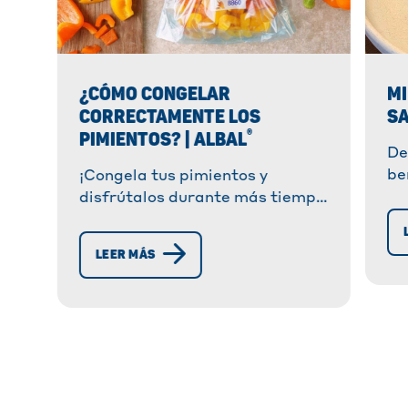
¿CÓMO CONGELAR
MI
CORRECTAMENTE LOS
SA
®
PIMIENTOS? | ALBAL
De
be
¡Congela tus pimientos y
to
disfrútalos durante más tiempo
®
cr
con Albal
! En nuestra guía, te
¡P
explicamos todos los pasos y te
LEER MÁS
rá
damos consejos útiles para una
conservación perfecta.