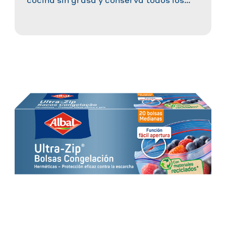
cocina sin grasa y conserva todos los
nutrientes, tanto en el horno como en el
®
microondas ✓ Válvula OptiVit
✓ Lado
frío para una extracción fácil y segura »
¡Pruébalas ahora!