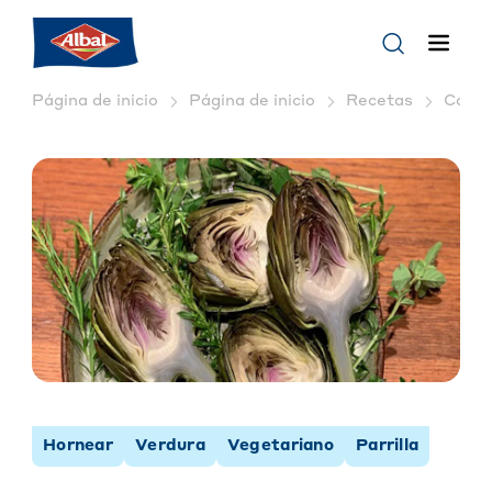
Página de inicio
Página de inicio
Recetas
Cómo 
Hornear
Verdura
Vegetariano
Parrilla