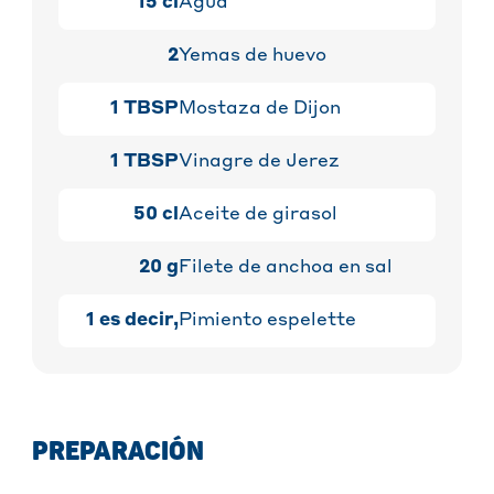
15
cl
Agua
2
Yemas de huevo
1
TBSP
Mostaza de Dijon
1
TBSP
Vinagre de Jerez
50
cl
Aceite de girasol
20
g
Filete de anchoa en sal
1
es decir,
Pimiento espelette
PREPARACIÓN