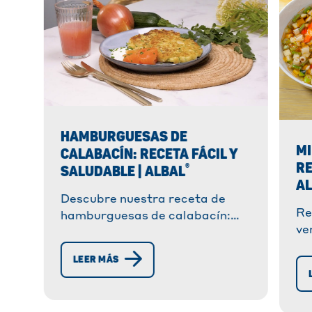
HAMBURGUESAS DE
MI
CALABACÍN: RECETA FÁCIL Y
RE
®
SALUDABLE | ALBAL
A
Descubre nuestra receta de
Re
hamburguesas de calabacín:
ve
rápida, vegetariana y deliciosa.
rá
¡Un plato saludable que atraerá
LEER MÁS
so
tanto a jóvenes como a
ll
mayores!