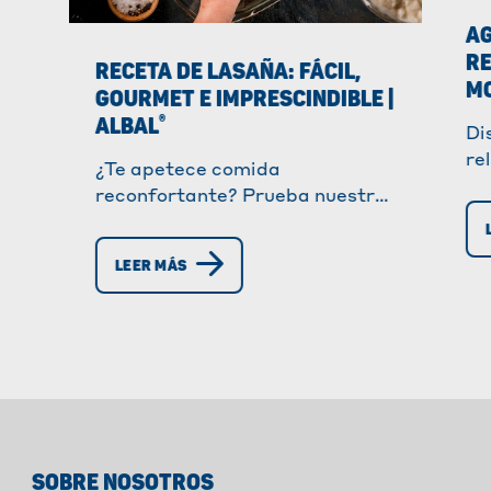
AG
RE
RECETA DE LASAÑA: FÁCIL,
M
GOURMET E IMPRESCINDIBLE |
®
ALBAL
Di
re
¿Te apetece comida
mo
reconfortante? Prueba nuestra
sa
receta sencilla de lasaña:
co
boloñesa, vegetariana o clásica,
LEER MÁS
para deleitar a toda la familia.
SOBRE NOSOTROS