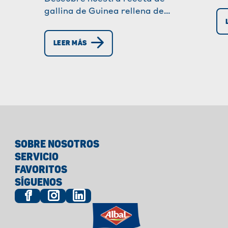
ba
gallina de Guinea rellena de
fa
castañas y verduras de invierno.
re
Deliciosa, reconfortante y lista
co
LEER MÁS
para sorprender a tus invitados.
¡U
ab
SOBRE NOSOTROS
SERVICIO
FAVORITOS
SÍGUENOS