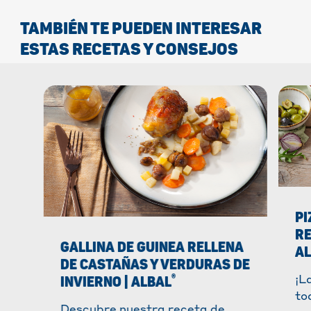
re
oc
TAMBIÉN TE PUEDEN INTERESAR
ESTAS RECETAS Y CONSEJOS
PI
RE
GALLINA DE GUINEA RELLENA
A
DE CASTAÑAS Y VERDURAS DE
®
INVIERNO | ALBAL
¡L
to
Descubre nuestra receta de