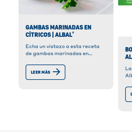
GAMBAS MARINADAS EN
®
CÍTRICOS | ALBAL
Echa un vistazo a esta receta
BO
de gambas marinadas en
A
cítricos: fácil, sabrosa y
perfecta para impresionar a tus
La
LEER MÁS
invitados.
Al
so
id
dí
ve
de
so
en