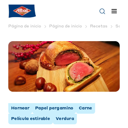
Página de inicio
Página de inicio
Recetas
Solomi
Hornear
Papel pergamino
Carne
Película estirable
Verdura