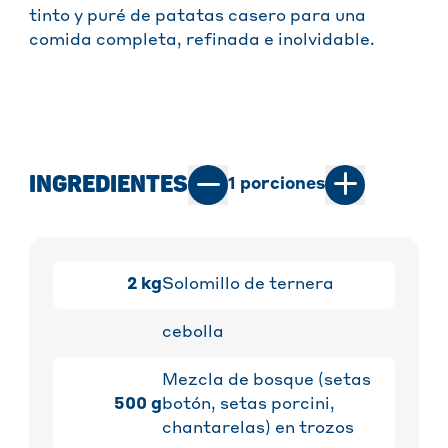
tinto y puré de patatas casero para una
comida completa, refinada e inolvidable.
INGREDIENTES
1
porciones
2
kg
Solomillo de ternera
cebolla
Mezcla de bosque (setas
500
g
botón, setas porcini,
chantarelas) en trozos