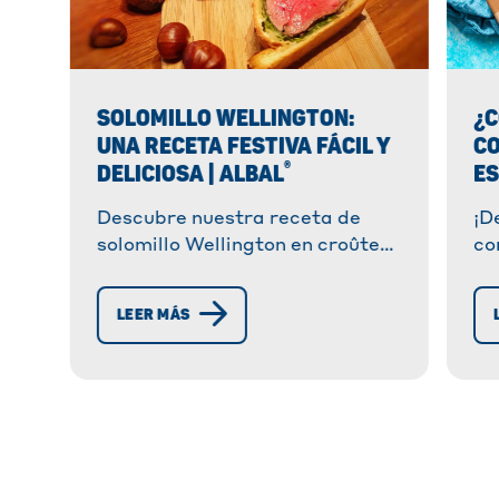
SOLOMILLO WELLINGTON:
¿
UNA RECETA FESTIVA FÁCIL Y
C
®
DELICIOSA | ALBAL
ES
Descubre nuestra receta de
¡D
solomillo Wellington en croûte
co
(hojaldre): carne tierna envuelta
co
en una deliciosa mezcla de
di
LEER MÁS
setas. Un entrante festivo y
añ
elegante, perfecto para
pr
cualquier ocasión.
al
se
fr