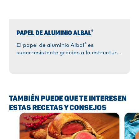
®
PAPEL DE ALUMINIO ALBAL
®
El papel de aluminio Albal
es
superresistente gracias a la estructura
de doble nido de abeja. Es ideal para
cocinar, asar y conservar alimentos. ✓
Resistente a altas temperaturas ✓ 100
% reciclable. ¡Pruébalo ahora!
TAMBIÉN PUEDE QUE TE INTERESEN
ESTAS RECETAS Y CONSEJOS