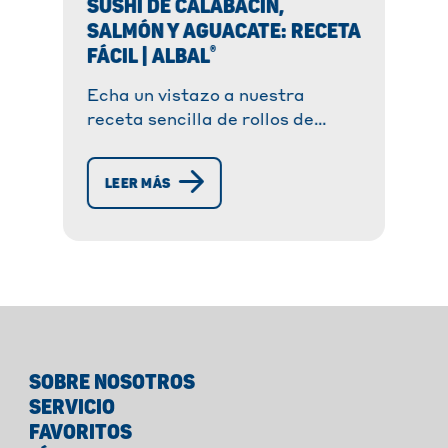
SUSHI DE CALABACÍN,
SALMÓN Y AGUACATE: RECETA
®
FÁCIL | ALBAL
Echa un vistazo a nuestra
receta sencilla de rollos de
calabacín estilo sushi
coronados con salmón y
LEER MÁS
aguacate. Un comienzo fresco y
rápido para preparar, ideal
para el verano.
SOBRE NOSOTROS
SERVICIO
FAVORITOS