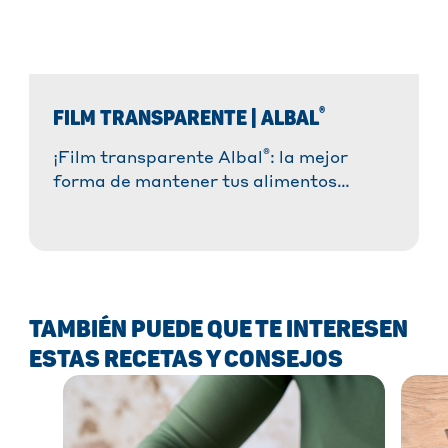
®
FILM TRANSPARENTE | ALBAL
®
¡Film transparente Albal
: la mejor
forma de mantener tus alimentos
frescos durante más tiempo! ✓ Se
adhiere fácilmente y protege con
®
suavidad ✓ Sistema
Easy-Cut para
cortarlo sin esfuerzo » ¡Descúbrelo
ahora!
TAMBIÉN PUEDE QUE TE INTERESEN
ESTAS RECETAS Y CONSEJOS