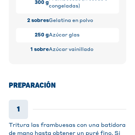
300
g
congeladas)
2
sobres
Gelatina en polvo
250
g
Azúcar glas
1
sobre
Azúcar vainillado
PREPARACIÓN
1
Tritura las frambuesas con una batidora
de mano hasta obtener un puré fino. Si