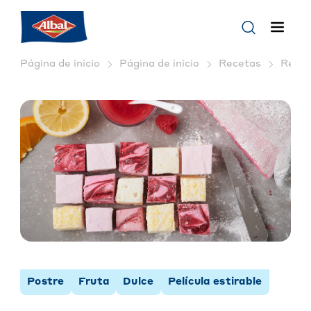
Página de inicio
Página de inicio
Recetas
Receta
Postre
Fruta
Dulce
Película estirable