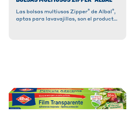
®
®
Las bolsas multiusos Zipper
de Albal
,
aptas para lavavajillas, son el producto
todoterreno ideal para la cocina y para
el día a día. Estas bolsas son versátiles,
resistentes al desgarro, a prueba de
fugas y sostenibles, lo que las convierte
en una alternativa práctica y
reutilizable para cualquier ocasión.